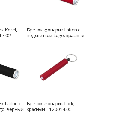
к Korel,
Брелок-фонарик Laiton с
17.02
подсветкой Logo, красный
- 12035.05
 Laiton с
Брелок-фонарик Lork,
go, черный -
красный - 120014.05