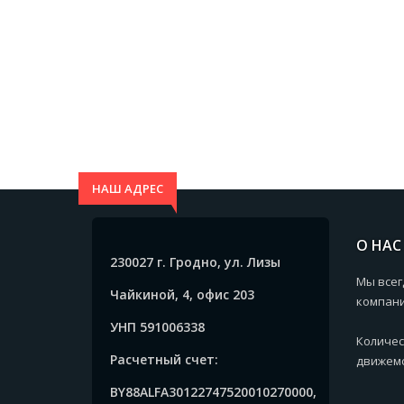
НАШ АДРЕС
О НАС
230027 г. Гродно, ул. Лизы
Мы всег
Чайкиной, 4, офис 203
компани
УНП 591006338
Количес
Расчетный счет:
движемс
BY88ALFA30122747520010270000,