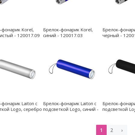
-фонарик Korel,
Брелок-фонарик Korel,
Брелок-фонари
истый - 120017.09
синий - 120017.03
черный - 1200
-фонарик Laiton с
Брелок-фонарик Laiton с
Брелок-фонарик
ткой Logo, серебро
подсветкой Logo, синий -
подсветкой Lo
.09
12035.03
12035.02
1
2
›