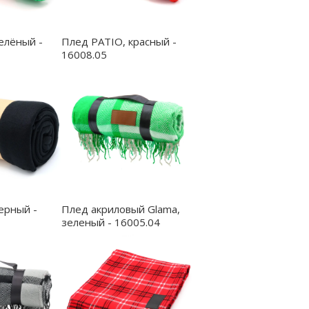
елёный -
Плед PATIO, красный -
16008.05
ерный -
Плед акриловый Glama,
зеленый - 16005.04