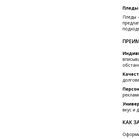
Пледы 
Пледы 
предлаг
подходя
ПРЕИМ
Индив
вписыв
обстано
Качест
долгове
Персо
реклам
Универ
вкус и 
КАК З
Оформ