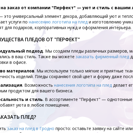
на заказ от компании "Перфект" — уют и стиль с вашим
— это универсальный элемент декора, добавляющий уют и тепло
ает услуги по
нанесению
логотипа
на
плед
и изготовлению уника
т для подарков, корпоративных нужд и оформления интерьера.
УЩЕСТВА ПЛЕДОВ ОТ "ПЕРФЕКТ"
идуальный подход
. Мы создаем пледы различных размеров, м
ались в ваш стиль. Также вы можете
заказать
фирменный
плед
д
вки в офисе.
во материалов
. Мы используем только мягкие и приятные тк
чность изделий. Пледы сохраняют свой цвет и форму даже посл
нализация
. Возможность
нанесения
логотипа
на
плед
делает е
ным продуктом для вашего бизнеса.
сальность и стиль
. В ассортименте "Перфект" — однотонные 
добавят уюта в любое помещение.
АКАЗАТЬ ПЛЕД?
ить
заказ
на
плед
в
Гродно
просто: оставьте заявку на сайте ил