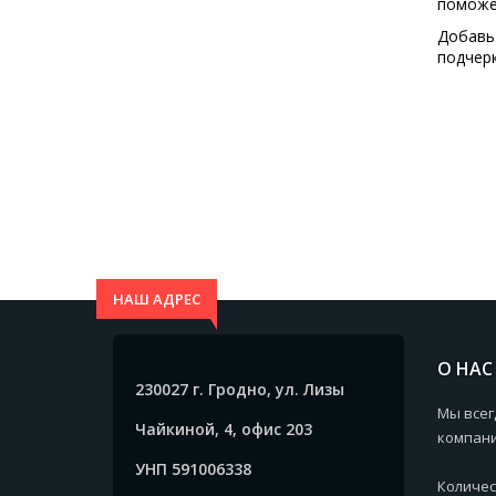
поможем
Добавьт
подчерк
НАШ АДРЕС
О НАС
230027 г. Гродно, ул. Лизы
Мы всег
Чайкиной, 4, офис 203
компани
УНП 591006338
Количес