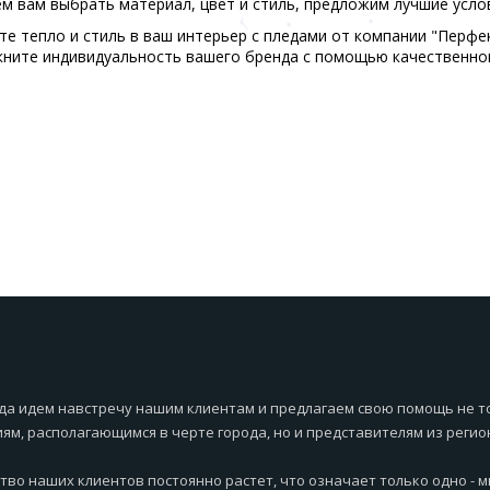
 вам выбрать материал, цвет и стиль, предложим лучшие услов
е тепло и стиль в ваш интерьер с пледами от компании "Перфе
ните индивидуальность вашего бренда с помощью качественног
да идем навстречу нашим клиентам и предлагаем свою помощь не т
ям, располагающимся в черте города, но и представителям из регио
тво наших клиентов постоянно растет, что означает только одно - 