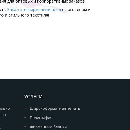
ия для оптовых и корпоративных заказов.
кт".
Закажите
фирменный
плед
с логотипом и
о и стильного текстиля!
УСЛУГИ
олько
Широкоформатная печать
нов
Полиграфия
Фирменные бланки
мы