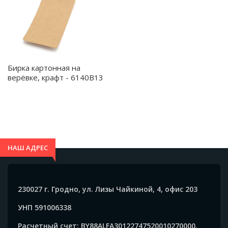
Бирка картонная на
верёвке, крафт - 6140B13
НАШ АДРЕС
230027 г. Гродно, ул. Лизы Чайкиной, 4, офис 203
УНП 591006338
Расчетный счет: BY88ALFA30122747520010270000,