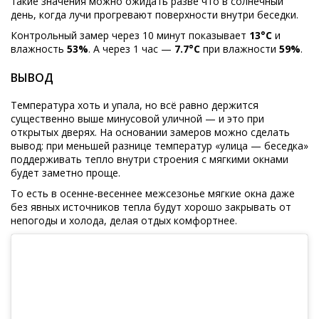
такие значения можно ожидать разве что в солнечный
день, когда лучи прогревают поверхности внутри беседки.
Контрольный замер через 10 минут показывает
13°C
и
влажность
53%
. А через 1 час —
7.7°C
при влажности
59%
.
ВЫВОД
Температура хоть и упала, но всё равно держится
существенно выше минусовой уличной — и это при
открытых дверях. На основании замеров можно сделать
вывод: при меньшей разнице температур «улица — беседка»
поддерживать тепло внутри строения с мягкими окнами
будет заметно проще.
То есть в осенне-весеннее межсезонье мягкие окна даже
без явных источников тепла будут хорошо закрывать от
непогоды и холода, делая отдых комфортнее.