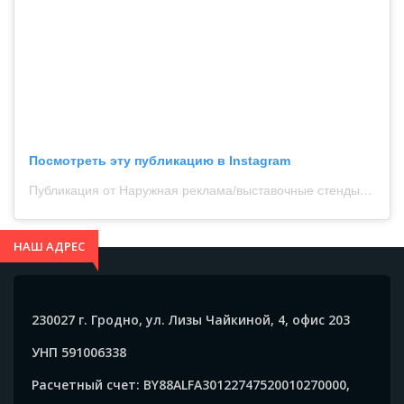
Посмотреть эту публикацию в Instagram
Публикация от Наружная реклама/выставочные стенды/мягкие окна (@perfekt_media_grupp)
НАШ АДРЕС
230027 г. Гродно, ул. Лизы Чайкиной, 4, офис 203
УНП 591006338
Расчетный счет: BY88ALFA30122747520010270000,