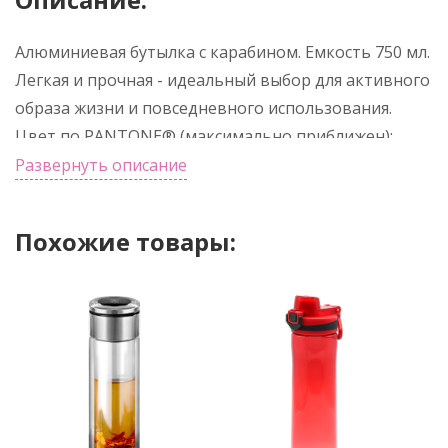
Алюминиевая бутылка с карабином. Емкость 750 мл.
Легкая и прочная - идеальный выбор для активного
образа жизни и повседневного использования.
Цвет по PANTONE® (максимально приближен):
287С
Развернуть описание
Похожие товары: