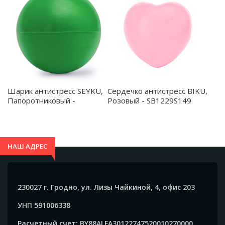
Шарик антистресс SEYKU,
Сердечко антистресс BIKU,
Папоротниковый -
Розовый - SB1229S149
SB1228S1226
НАШ АДРЕС
230027 г. Гродно, ул. Лизы Чайкиной, 4, офис 203
УНП 591006338
Расчетный счет: BY88ALFA30122747520010270000,