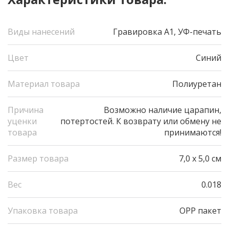
Виды нанесений
Гравировка А1, УФ-печать
Цвет
Синий
Материал товара
Полиуретан
Причина
Возможно наличие царапин,
уценки
потертостей. К возврату или обмену не
товара
принимаются!
Размер товара
7,0 x 5,0 см
Вес
0.018
Упаковка товара
OPP пакет