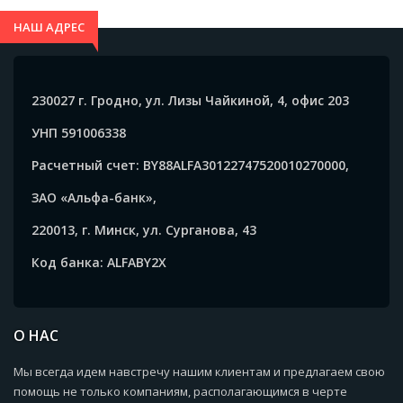
автомобиле с помощью держателя. По окончании
НАШ АДРЕС
срока действия утилизируйте как бытовой отход.
Меры предосторожности: хранить в сухом месте,
отдельно от пищевых продуктов, в местах
230027 г. Гродно, ул. Лизы Чайкиной, 4, офис 203
недоступных детям и домашним животным.
УНП 591006338
СОСТАВ: Гранулы природного материала,
пропитанные ароматической эссенцией СРОК
Расчетный счет: BY88ALFA30122747520010270000,
ДЕЙСТВИЯ: 30 дней с момента вскрытия упаковки
ЗАО «Альфа-банк»,
СРОК ГОДНОСТИ: 24 месяца с даты производства в
220013, г. Минск, ул. Сурганова, 43
закрытой упаковке Товар не подлежит
обязательной сертификации.
Код банка: ALFABY2X
О НАС
Мы всегда идем навстречу нашим клиентам и предлагаем свою
помощь не только компаниям, располагающимся в черте