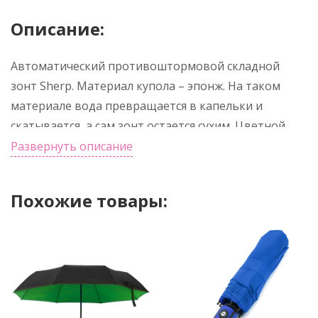
Описание:
Автоматический противоштормовой складной
зонт Sherp. Материал купола – эпонж. На таком
материале вода превращается в капельки и
скатывается, а сам зонт остается сухим. Цветной
элемент на ручке – в тон купола. Ветрозащитная
Развернуть описание
функция – спицы из стекловолокна, а специальное
устройство препятствует поломке спиц при резких
Похожие товары:
порывах ветра.