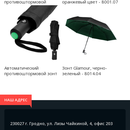
противоштормовой
оранжевый цвет - 8001.07
складной зонт Sherp,
красный - 8010.05
Зонт Glamour, черно-
Автоматический
зеленый - 8014.04
противоштормовой зонт
Vortex To Go, чёрный/
зелёный - 8004.02.04
НАШ АДРЕС
230027 г. Гродно, ул. Лизы Чайкиной, 4, офис 203