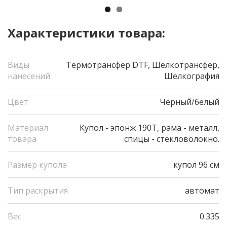
Характеристики товара:
Виды
Термотрансфер DTF, Шелкотрансфер,
нанесений
Шелкография
Цвет
Чёрный/белый
Материал
Купол - эпонж 190Т, рама - металл,
товара
спицы - стекловолокно.
Размер купола
купол 96 см
Тип раскрытия
автомат
Вес
0.335