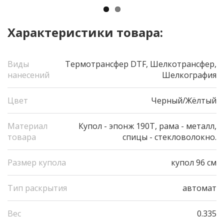
Характеристики товара:
Виды
Термотрансфер DTF, Шелкотрансфер,
нанесений
Шелкография
Цвет
Черный/Жёлтый
Материал
Купол - эпонж 190Т, рама - металл,
товара
спицы - стекловолокно.
Размер купола
купол 96 см
Тип раскрытия
автомат
Вес
0.335