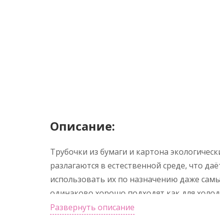
Описание:
Трубочки из бумаги и картона экологичес
разлагаются в естественной среде, что да
использовать их по назначению даже самы
одинаково хорошо подходят как для холодн
открытой и закрытой посуде. Бумажные тр
Развернуть описание