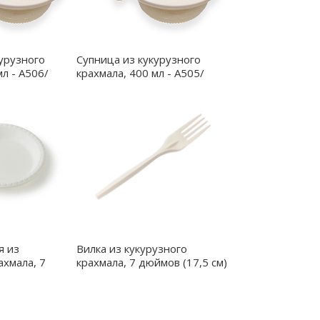
урузного
Супница из кукурузного
мл - A506/
крахмала, 400 мл - A505/
я из
Вилка из кукурузного
ахмала, 7
крахмала, 7 дюймов (17,5 см)
/
- A707/