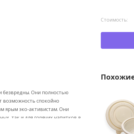
Стоимость:
Похожие
ки безвредны. Они полностью
ёт возможность спокойно
м ярым эко-активистам. Они
ых, так и для горячих напитков в
убочки являются прекрасной