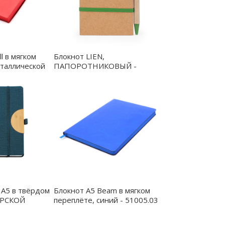
l в мягком
Блокнот LIEN,
еталлической
ПАПОРОТНИКОВЫЙ -
й - 51007.05
NB8074S1226
 A5 в твёрдом
Блокнот A5 Beam в мягком
ОРСКОЙ
переплёте, синий - 51005.03
77S1255