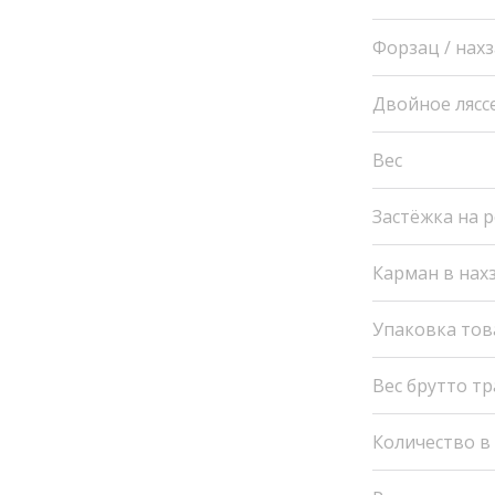
Форзац / нах
Двойное лясс
Вес
Застёжка на 
Карман в нах
Упаковка тов
Вес брутто т
Количество в