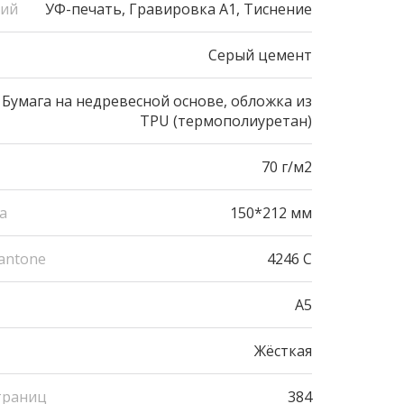
ний
УФ-печать, Гравировка А1, Тиснение
Серый цемент
Бумага на недревесной основе, обложка из
TPU (термополиуретан)
70 г/м2
а
150*212 мм
antone
4246 С
A5
Жёсткая
траниц
384