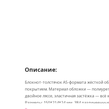
Описание:
Блокнот-толстячок А5-формата жёсткой о
покрытием. Материал обложки — полиурета
двойное ляссе, эластичная застёжка — всё
Размеры: 150*214*24 мм, 384 разлинеенные 