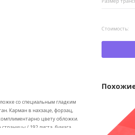
Размер транс
Стоимость:
Похожие
бложке со специальным гладким
н. Карман в нахзаце, форзац,
 комплиментарно цвету обложки.
страницы / 192 листа, бумага