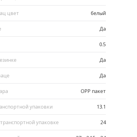
зац цвет
белый
е
Да
0.5
резинке
Да
заце
Да
ара
OPP пакет
ранспортной упаковки
13.1
 транспортной упаковке
24