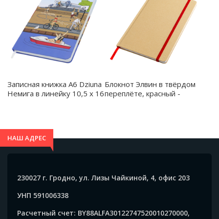
Записная книжка A6 Dziuna
Блокнот Элвин в твёрдом
Немига в линейку 10,5 x 16
переплёте, красный -
см - Dz08
51004.05
НАШ АДРЕС
230027 г. Гродно, ул. Лизы Чайкиной, 4, офис 203
УНП 591006338
Расчетный счет: BY88ALFA30122747520010270000,