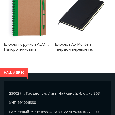
Блокнот с ручкой ALANI,
Блокнот A5 Monte в
Папоротниковый -
твёрдом переплёте,
NB8073S1226
черный - 51000.02
НАШ АДРЕС
230027 г. Гродно, ул. Лизы Чайкиной, 4, офис 203
УНП 591006338
Расчетный счет: BY88ALFA30122747520010270000,