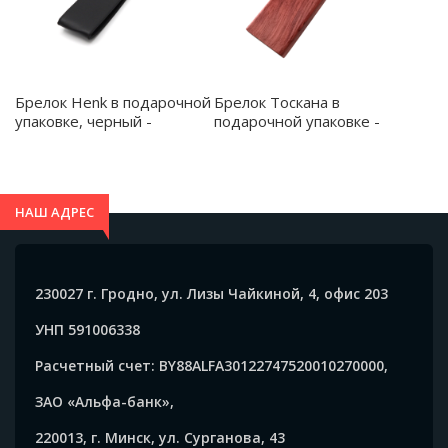
Брелок Henk в подарочной
Брелок Тоскана в
упаковке, черный -
подарочной упаковке -
12032.02
12017.19
НАШ АДРЕС
230027 г. Гродно, ул. Лизы Чайкиной, 4, офис 203
УНП 591006338
Расчетный счет: BY88ALFA30122747520010270000,
ЗАО «Альфа-банк»,
220013, г. Минск, ул. Сурганова, 43