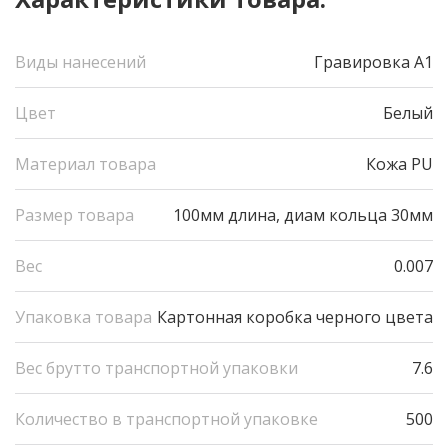
Виды нанесений
Гравировка А1
Цвет
Белый
Материал товара
Кожа PU
Размер товара
100мм длина, диам кольца 30мм
Вес
0.007
Упаковка товара
Картонная коробка черного цвета
Вес брутто транспортной упаковки
7.6
Количество в транспортной упаковке
500