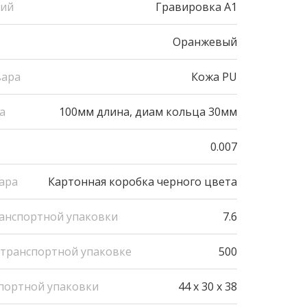
ний
Гравировка А1
Оранжевый
вара
Кожа PU
а
100мм длина, диам кольца 30мм
0.007
ара
Картонная коробка черного цвета
ранспортной упаковки
7.6
 транспортной упаковке
500
портной упаковки
44 x 30 x 38