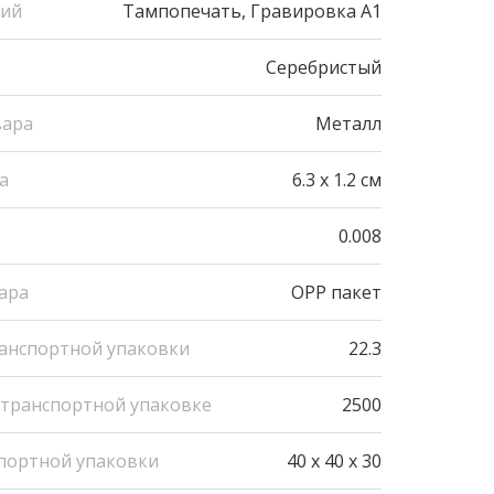
ний
Тампопечать, Гравировка А1
Серебристый
вара
Металл
а
6.3 x 1.2 см
0.008
ара
OPP пакет
ранспортной упаковки
22.3
 транспортной упаковке
2500
портной упаковки
40 x 40 x 30