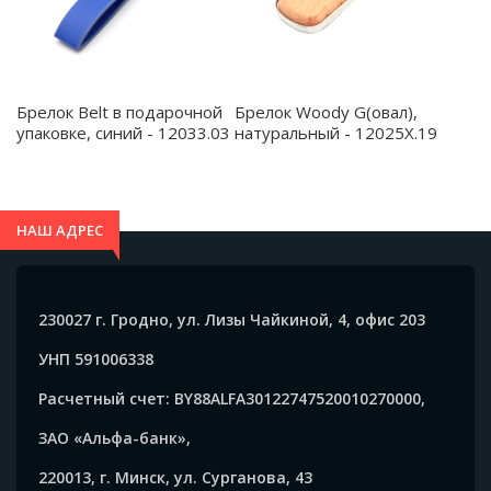
Брелок Belt в подарочной
Брелок Woody G(овал),
упаковке, синий - 12033.03
натуральный - 12025X.19
НАШ АДРЕС
230027 г. Гродно, ул. Лизы Чайкиной, 4, офис 203
УНП 591006338
Расчетный счет: BY88ALFA30122747520010270000,
ЗАО «Альфа-банк»,
220013, г. Минск, ул. Сурганова, 43