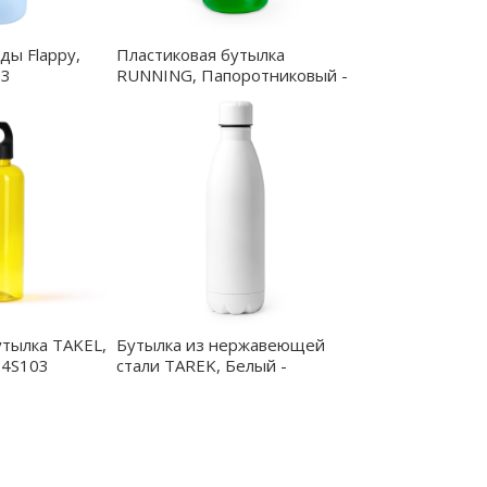
ды Flappy,
Пластиковая бутылка
03
RUNNING, Папоротниковый -
MD4046S1226
утылка TAKEL,
Бутылка из нержавеющей
24S103
стали TAREK, Белый -
BI4125S101