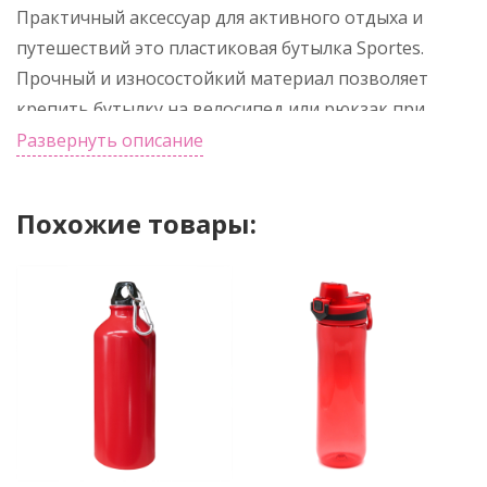
Практичный аксеcсуар для активного отдыха и
путешествий это пластиковая бутылка Sportes.
Прочный и износостойкий материал позволяет
крепить бутылку на велосипед или рюкзак при
помощи петли на крышке. Емкость предназначена
Развернуть описание
для жидкостей с нормальной температурой либо
охлажденных. Цвет по PANTONE® (максимально
Похожие товары:
приближен): 268C.