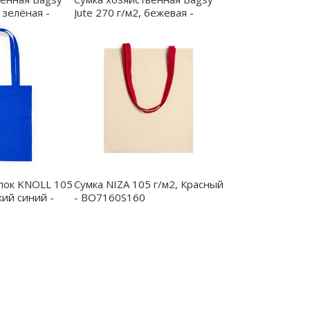
 зелёная -
Jute 270 г/м2, бежевая -
25005.00
упок KNOLL 105
Сумка NIZA 105 г/м2, Красный
кий синий -
- BO7160S160