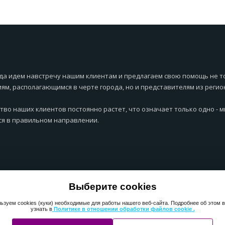
да идем навстречу нашим клиентам и предлагаем свою помощь не т
ям, располагающимся в черте города, но и представителям из регио
тво наших клиентов постоянно растет, что означает только одно - 
я в правильном направлении.
Выберите cookies
ьзуем cookies (куки) необходимые для работы нашего веб-сайта. Подробнее об этом 
узнать в
Политике в отношении обработки файлов cookie .