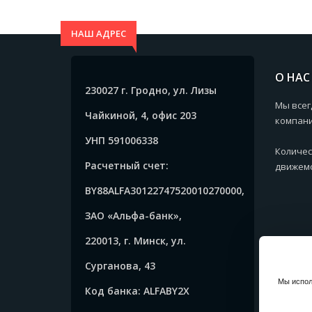
НАШ АДРЕС
О НАС
230027 г. Гродно, ул. Лизы
Мы всег
Чайкиной, 4, офис 203
компани
УНП 591006338
Количес
Расчетный счет:
движемс
BY88ALFA30122747520010270000,
ЗАО «Альфа-банк»,
220013, г. Минск, ул.
Сурганова, 43
Мы испол
Код банка: ALFABY2X