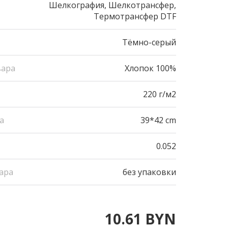
Шелкография, Шелкотрансфер,
Термотрансфер DTF
Тёмно-серый
вара
Хлопок 100%
220 г/м2
а
39*42 cm
0.052
ара
без упаковки
10.61 BYN