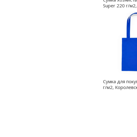
Super 220 г/м2,
25004.04
Сумка для пок
г/м2, Королевс
BO7521S105