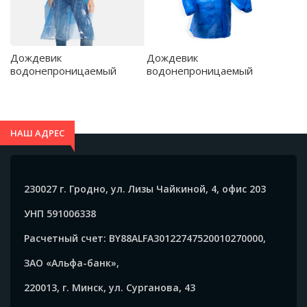
Дождевик
Дождевик
водонепроницаемый
водонепроницаемый
SHAKA, Белый -
BAIKAL, Королевский синий
CB5601S101
- CB5603S105
НАШ АДРЕС
230027 г. Гродно, ул. Лизы Чайкиной, 4, офис 203
УНП 591006338
Расчетный счет: BY88ALFA30122747520010270000,
ЗАО «Альфа-банк»,
220013, г. Минск, ул. Сурганова, 43