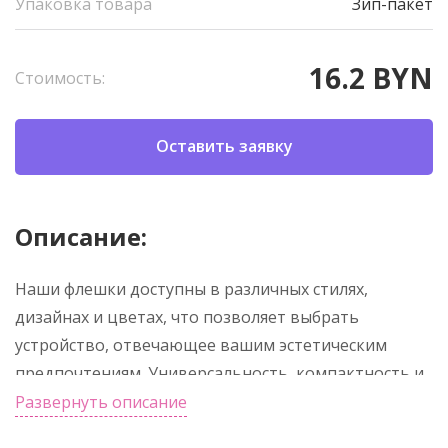
Упаковка товара
Зип-пакет
16.2 BYN
Стоимость:
Оставить заявку
Описание:
Наши флешки доступны в различных стилях,
дизайнах и цветах, что позволяет выбрать
устройство, отвечающее вашим эстетическим
предпочтениям. Универсальность, компактность и
возможность выбора из разнообразных вариантов
Развернуть описание
делают флешки популярным и удобным