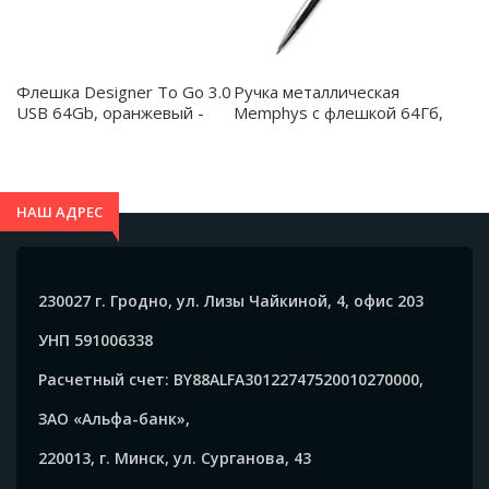
Флешка Designer To Go 3.0
Ручка металлическая
USB 64Gb, оранжевый -
Memphys c флешкой 64Гб,
3033Z.07
черная - 1043.02
НАШ АДРЕС
230027 г. Гродно, ул. Лизы Чайкиной, 4, офис 203
УНП 591006338
Расчетный счет: BY88ALFA30122747520010270000,
ЗАО «Альфа-банк»,
220013, г. Минск, ул. Сурганова, 43