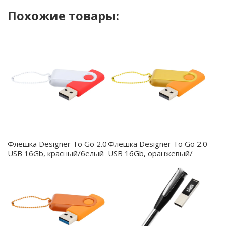
аксессуаром для хранения и передачи информации.
Похожие товары:
Скорость записи 6MB/S, скорость чтения 14MB/S
Флешка Designer To Go 2.0
Флешка Designer To Go 2.0
USB 16Gb, красный/белый
USB 16Gb, оранжевый/
- 3033R.05.01
желтый - 3033R.07.06