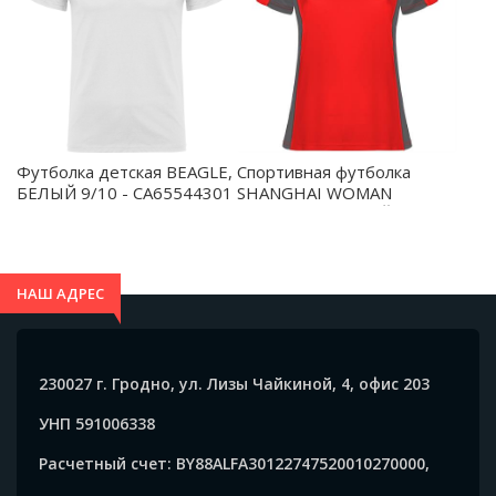
Футболка детская BEAGLE,
Спортивная футболка
БЕЛЫЙ 9/10 - CA65544301
SHANGHAI WOMAN
женская, КРАСНЫЙ/
ТЕМНЫЙ ГРАФИТ M -
CA6648026046
НАШ АДРЕС
230027 г. Гродно, ул. Лизы Чайкиной, 4, офис 203
УНП 591006338
Расчетный счет: BY88ALFA30122747520010270000,