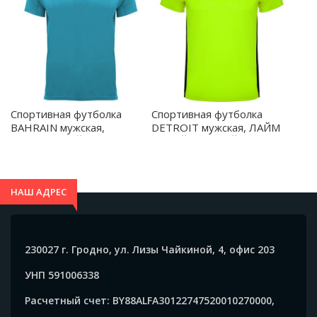
Спортивная футболка
Спортивная футболка
BAHRAIN мужская,
DETROIT мужская, ЛАЙМ
БИРЮЗОВЫЙ M -
ЯРКИЙ/ЧЕРНЫЙ XL -
CA04070212
CA66520423502
НАШ АДРЕС
230027 г. Гродно, ул. Лизы Чайкиной, 4, офис 203
УНП 591006338
Расчетный счет: BY88ALFA30122747520010270000,