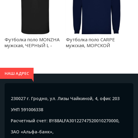
Футболка поло MONZHA
Футболка поло CARPE
мужская, ЧЕРНЫЙ L -
мужская, МОРСКОЙ
PO04040302
СИНИЙ 3XL - PO50090655
НАШ АДРЕС
230027 г. Гродно, ул. Лизы Чайкиной, 4, офис 203
УНП 591006338
Расчетный счет: BY88ALFA30122747520010270000,
ЗАО «Альфа-банк»,