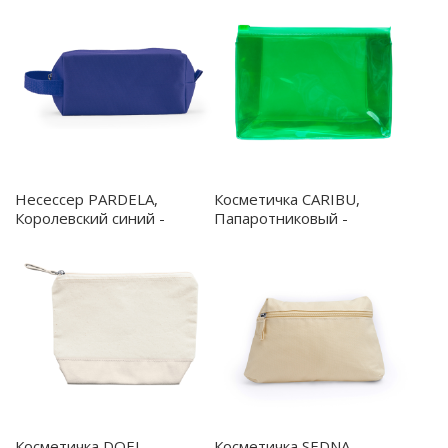
Несессер PARDELA,
Косметичка CARIBU,
Королевский синий -
Папаротниковый -
BO7513S105
BO7511S1226
Косметичка DOEL,
Косметичка SEDNA,