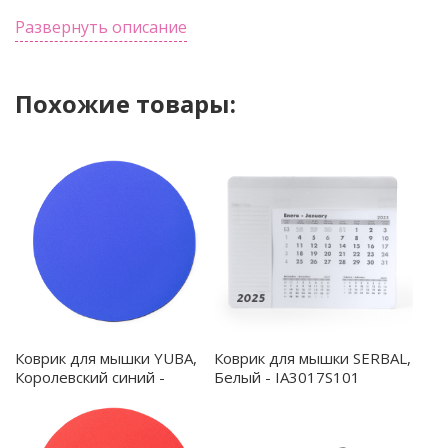
срабатывания：5-7MM В сложенном виде коврик
Развернуть описание
имеет размер: 21.5*22см, в разложенном: 30*22см.
Для работы беспроводной зарядки необходимо
Похожие товары:
подключать устройство к сети через адаптер....
Коврик для мышки YUBA,
Коврик для мышки SERBAL,
Королевский синий -
Белый - IA3017S101
AL2997S105