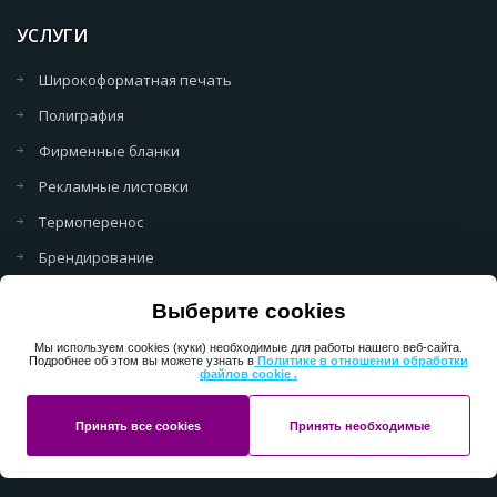
УСЛУГИ
Широкоформатная печать
Полиграфия
Фирменные бланки
Рекламные листовки
Термоперенос
Брендирование
Политика обработки cookie
Выберите cookies
Политика обработки персональных данных
Мы используем cookies (куки) необходимые для работы нашего веб-сайта.
Подробнее об этом вы можете узнать в
Политике в отношении обработки
файлов cookie .
Copyright 2013-2025 ПерфектМедиаГрупп
Принять все cookies
Принять необходимые
Разработано в