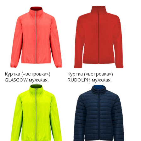
Куртка («ветровка»)
Куртка («ветровка»)
GLASGOW мужская,
RUDOLPH мужская,
КОРАЛЛОВЫЙ
КРАСНЫЙ S - SS64350160
ФЛУОРЕСЦЕНТНЫЙ S -
CV505001234