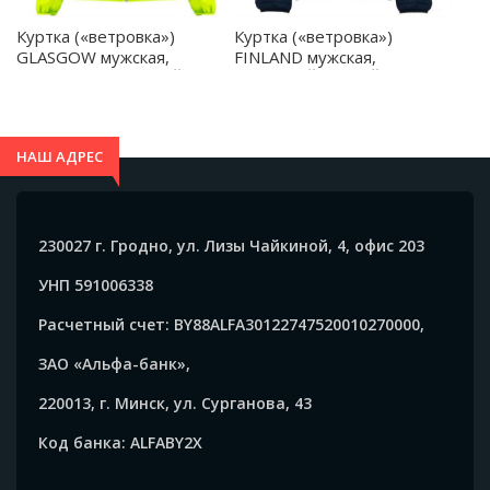
Куртка («ветровка»)
Куртка («ветровка»)
GLASGOW мужская,
FINLAND мужская,
ФЛУОРЕСЦЕНТНЫЙ
МОРСКОЙ СИНИЙ XL -
ЖЕЛТЫЙ L - CV505003221
RA50940455
НАШ АДРЕС
230027 г. Гродно, ул. Лизы Чайкиной, 4, офис 203
УНП 591006338
Расчетный счет: BY88ALFA30122747520010270000,
ЗАО «Альфа-банк»,
220013, г. Минск, ул. Сурганова, 43
Код банка: ALFABY2X