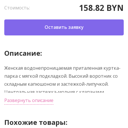
158.82 BYN
Стоимость:
Оставить заявку
Описание:
Женская водонепроницаемая приталенная куртка-
парка с мягкой подкладкой. Высокий воротник со
складным капюшоном и застежкой-липучкой.
Центральная застежка-молния с клапанами.
Боковые карманы на застежке-молнии с
Развернуть описание
фиксированным клапаном. Внутренний карман с
застежкой-липучкой. Регулируемые манжеты с
Похожие товары:
петлей для ремня на липучке.