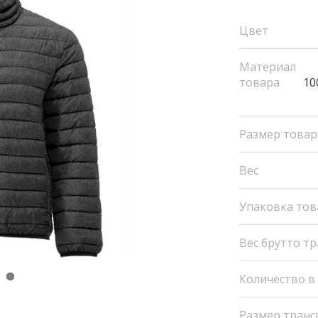
Цвет
Материал
товара
10
Размер товар
Вес
Упаковка тов
Вес брутто т
Количество в
Размер транс