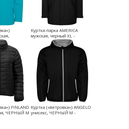
вка»)
Куртка-парка AMERICA
кая,
мужская, черный XL -
- SS643601236
PK50720402
вка») FINLAND
Куртка («ветровка») ANGELO
я, ЧЕРНЫЙ M
унисекс, ЧЕРНЫЙ M -
CB50880202