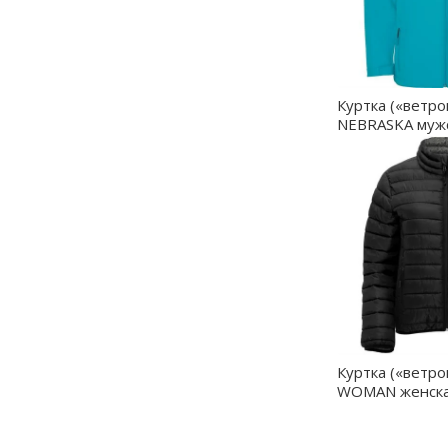
Куртка («ветро
NEBRASKA мужс
АКВАМАРИН S 
Куртка («ветро
WOMAN женска
- RA50950202