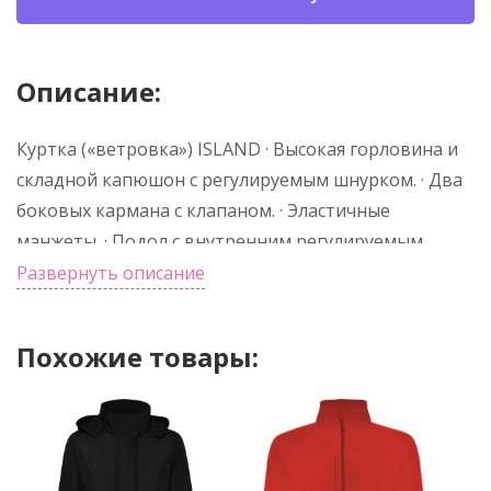
Описание:
Куртка («ветровка») ISLAND · Высокая горловина и
складной капюшон с регулируемым шнурком. · Два
боковых кармана с клапаном. · Эластичные
манжеты. · Подол с внутренним регулируемым
шнурком. · Эластичная отделка внутри кармана для
Развернуть описание
удобного складывания и хранения.
Похожие товары: