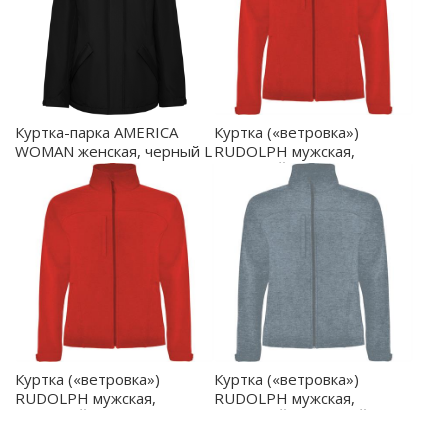
Куртка-парка AMERICA
Куртка («ветровка»)
WOMAN женская, черный L
RUDOLPH мужская,
- PK50730302
КРАСНЫЙ XL - SS64350460
Куртка («ветровка»)
Куртка («ветровка»)
RUDOLPH мужская,
RUDOLPH мужская,
КРАСНЫЙ 2XL -
ПЁСТРЫЙ МОРСКОЙ
SS64350560
СИНИЙ 2XL - SS643505247