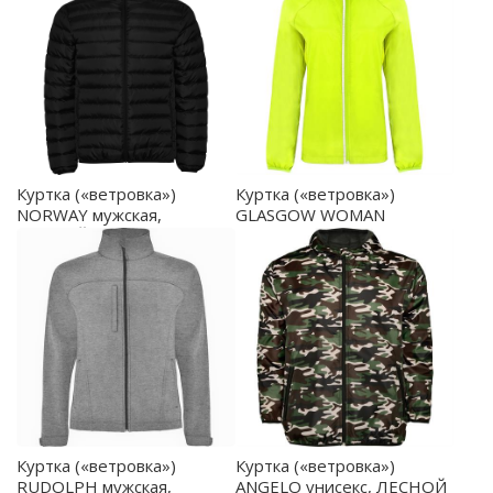
*Концепция Duo. РАЗМЕРЫ Взрослые:: S · M· L · XL ·
2XL · 3XL
Куртка («ветровка»)
Куртка («ветровка»)
NORWAY мужская,
GLASGOW WOMAN
ЧЕРНЫЙ M - RA50900202
женская,
ФЛУОРЕСЦЕНТНЫЙ
ЖЕЛТЫЙ L - CV505103221
Куртка («ветровка»)
Куртка («ветровка»)
RUDOLPH мужская,
ANGELO унисекс, ЛЕСНОЙ