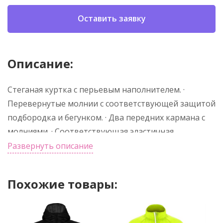
Оставить заявку
Описание:
Стеганая куртка с перьевым наполнителем. ·
Перевернутые молнии с соответствующей защитой
подбородка и бегунком. · Два передних кармана с
молниями. · Соответствующая эластичная
окантовка на манжетах и подоле. · Контрастная
Развернуть описание
внутренняя подкладка. Верх: 100% полиэстер, 300T.
Подкладка: 100% полиэстер. Утеплитель: 100%
Похожие товары:
полиэстер, эффект перьев. 290 г/м². Легкое и
складное изделие. *Съемная этикетка.
*Водонепроницаемый. *Ветрозащитный.