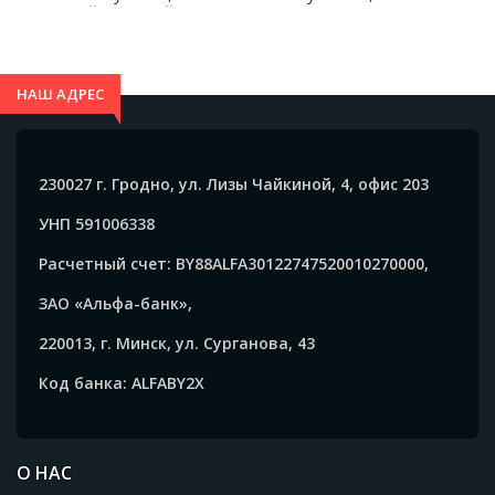
ПЁСТРЫЙ ЧЕРНЫЙ S -
КАМУФЛЯЖ L -
SS643501243
CB508803232
НАШ АДРЕС
230027 г. Гродно, ул. Лизы Чайкиной, 4, офис 203
УНП 591006338
Расчетный счет: BY88ALFA30122747520010270000,
ЗАО «Альфа-банк»,
220013, г. Минск, ул. Сурганова, 43
Код банка: ALFABY2X
О НАС