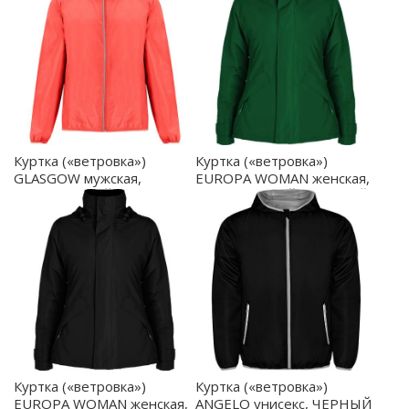
*Концепция Duo. РАЗМЕРЫ Взрослые:: S · M· L · XL ·
2XL · 3XL
Куртка («ветровка»)
Куртка («ветровка»)
GLASGOW мужская,
EUROPA WOMAN женская,
КОРАЛЛОВЫЙ
БУТЫЛОЧНЫЙ ЗЕЛЕНЫЙ
ФЛУОРЕСЦЕНТНЫЙ 2XL -
2XL - PK50780556
CV505005234
Куртка («ветровка»)
Куртка («ветровка»)
EUROPA WOMAN женская,
ANGELO унисекс, ЧЕРНЫЙ