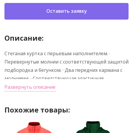
Оставить заявку
Описание:
Стеганая куртка с перьевым наполнителем. ·
Перевернутые молнии с соответствующей защитой
подбородка и бегунком. · Два передних кармана с
молниями. · Соответствующая эластичная
окантовка на манжетах и подоле. · Контрастная
Развернуть описание
внутренняя подкладка. Верх: 100% полиэстер, 300T.
Подкладка: 100% полиэстер. Утеплитель: 100%
Похожие товары:
полиэстер, эффект перьев. 290 г/м². Легкое и
складное изделие. *Съемная этикетка.
*Водонепроницаемый. *Ветрозащитный.