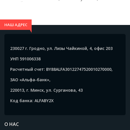
ЧЕРНЫЙ M - PK50780202
2XL - CB50880502
НАШ АДРЕС
230027 г. Гродно, ул. Лизы Чайкиной, 4, офис 203
УНП 591006338
Расчетный счет: BY88ALFA30122747520010270000,
ЗАО «Альфа-банк»,
220013, г. Минск, ул. Сурганова, 43
Код банка: ALFABY2X
О НАС