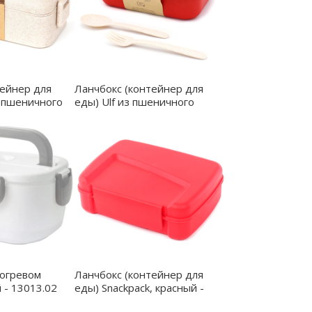
тейнер для
Ланчбокс (контейнер для
з пшеничного
еды) Ulf из пшеничного
ый - 13008.13
волокна, красный - 13003.05
догревом
Ланчбокс (контейнер для
 - 13013.02
еды) Snackpack, красный -
13010.05