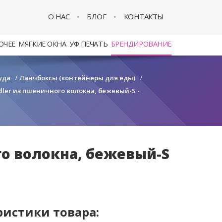
О НАС
БЛОГ
КОНТАКТЫ
ОЧЕЕ
МЯГКИЕ ОКНА
УФ ПЕЧАТЬ
БРЕНДИРОВАНИЕ
уда
/
Ланчбоксы (контейнеры для еды)
/
dler из пшеничного волокна, бежевый-S -
го волокна, бежевый-S
ристики товара: