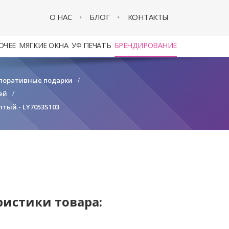
О НАС
БЛОГ
КОНТАКТЫ
ОЧЕЕ
МЯГКИЕ ОКНА
УФ ПЕЧАТЬ
БРЕНДИРОВАНИЕ
поративные подарки
/
ей
/
тый - LY7053S103
ристики товара: