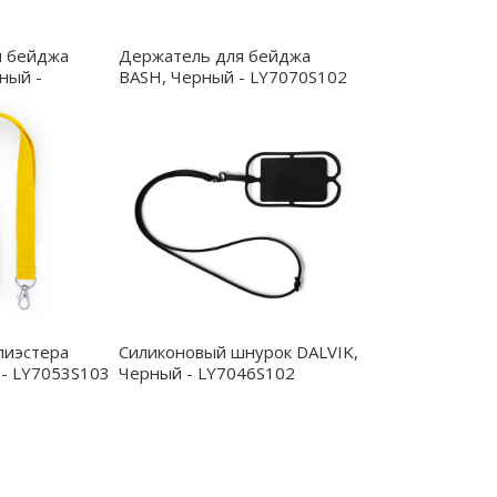
я бейджа
Держатель для бейджа
ный -
BASH, Черный - LY7070S102
лиэстера
Силиконовый шнурок DALVIK,
- LY7053S103
Черный - LY7046S102