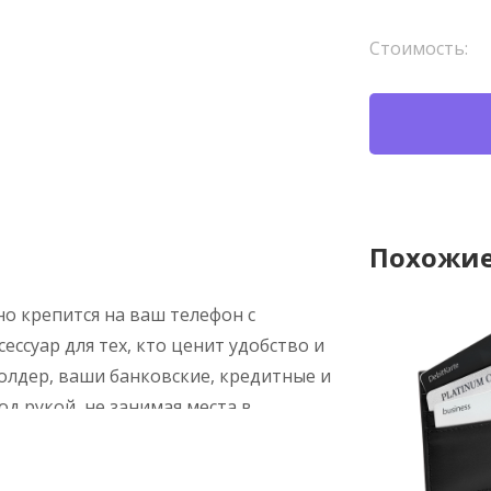
Стоимость:
Похожие
о крепится на ваш телефон с
ссуар для тех, кто ценит удобство и
олдер, ваши банковские, кредитные и
од рукой, не занимая места в
те держатель к задней панели
ся в легкой доступности. Помимо