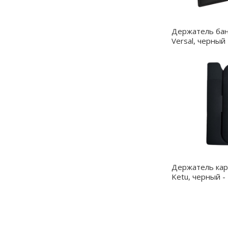
еет простой, но элегантный дизайн.
илем вашего смартфона. Благодаря
Держатель бан
удет мешать использованию телефона
Versal, черный
е упустите возможность сделать свою
ем для карт!
Держатель кар
Ketu, черный -