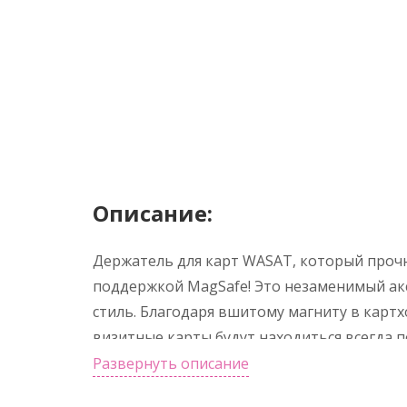
Описание:
Держатель для карт WASAT, который прочн
поддержкой MagSafe! Это незаменимый аксе
стиль. Благодаря вшитому магниту в картх
визитные карты будут находиться всегда п
кошельке или бумажнике. Просто прикрепи
Развернуть описание
вашего телефона, и все ваши карты окажут