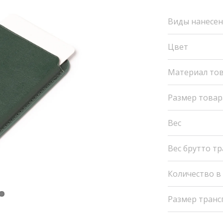
Виды нанесе
Цвет
Материал то
Размер товар
Вес
Вес брутто т
Количество в
Размер транс