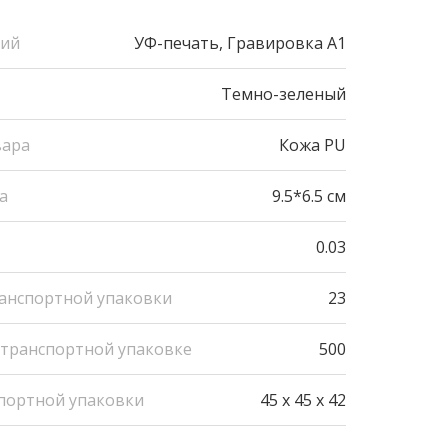
ний
УФ-печать, Гравировка А1
Темно-зеленый
вара
Кожа PU
а
9.5*6.5 см
0.03
ранспортной упаковки
23
 транспортной упаковке
500
портной упаковки
45 x 45 x 42