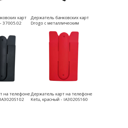
ковских карт
Держатель банковских карт
 - 37005.02
Drogo с металлическим
прижимом для купюр, черный
- 37010.02
т на телефоне
Держатель карт на телефоне
 IA3020S102
Ketu, красный - IA3020S160