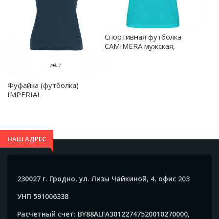
Спортивная футболка
CAMIMERA мужская,
БИРЮЗОВЫЙ XL -
CA04500412
Фуфайка (футболка)
IMPERIAL
женская,Нефтяной синий S
- 11502.249/S
НАШ АДРЕС
230027 г. Гродно, ул. Лизы Чайкиной, 4, офис 203
УНП 591006338
Расчетный счет: BY88ALFA30122747520010270000,