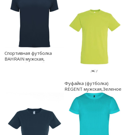
Спортивная футболка
BAHRAIN мужская,
МОРСКОЙ СИНИЙ L -
CA04070355
Фуфайка (футболка)
REGENT мужская,Зеленое
яблоко XXL -
11380.280/XXL