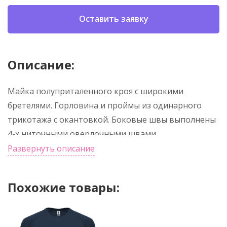
Оставить заявку
Описание:
Майка полуприталенного кроя с широкими
бретелями. Горловина и проймы из одинарного
трикотажа с окантовкой. Боковые швы выполнены
4-х ниточными оверлочными швами,
обеспечивающим изделию большую
Развернуть описание
долговечность.
Похожие товары: