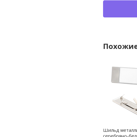
Похожие
Шильд металли
серебряно-бел