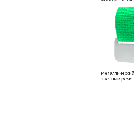
4092.09.01
Металлический
цветным реме
(съёмный), зел