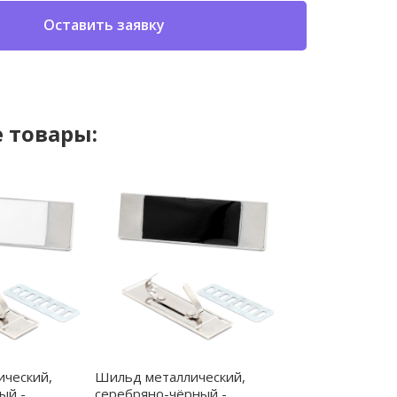
Оставить заявку
 товары:
ческий,
Шильд металлический,
ый -
серебряно-чёрный -