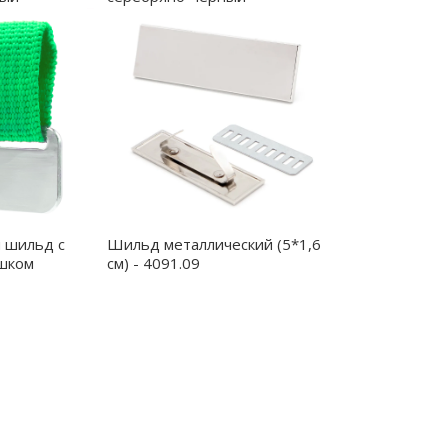
4092.09.02
 шильд с
Шильд металлический (5*1,6
шком
см) - 4091.09
ёный - 4095.04