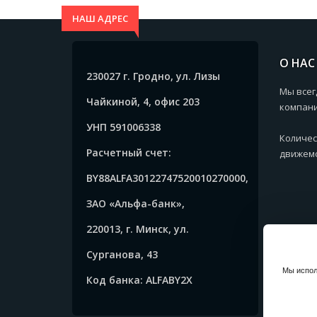
НАШ АДРЕС
О НАС
230027 г. Гродно, ул. Лизы
Мы всег
Чайкиной, 4, офис 203
компани
УНП 591006338
Количес
Расчетный счет:
движемс
BY88ALFA30122747520010270000,
ЗАО «Альфа-банк»,
220013, г. Минск, ул.
Сурганова, 43
Мы испол
Код банка: ALFABY2X