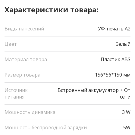
Характеристики товара:
Виды нанесений
УФ-печать А2
Цвет
Белый
Материал товара
Пластик ABS
Размер товара
156*56*150 мм
Источник
Встроенный аккумулятор + От
питания
сети
Мощность динамика
3 W
Мощность беспроводной зарядки
5W