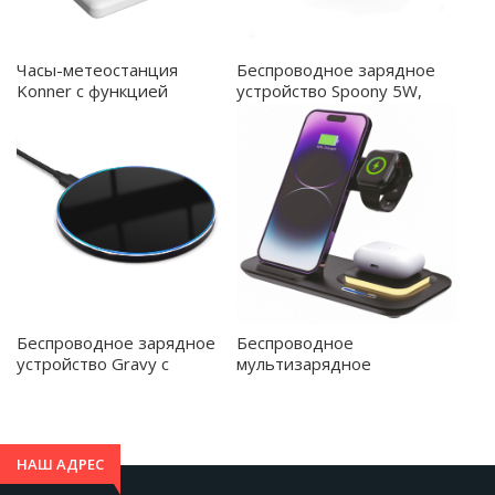
Часы-метеостанция
Беспроводное зарядное
Konner с функцией
устройство Spoony 5W,
беспроводной зарядки -
черный - 7018.02
7014.01
Беспроводное
Беспроводное зарядное
мультизарядное
устройство Gravy с
устройство Protos 15W,
подсветкой и гравировкой
черный - 7051.02
15W, черный - 7033.02
НАШ АДРЕС