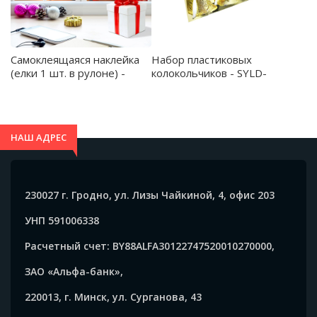
Самоклеящаяся наклейка
Набор пластиковых
(елки 1 шт. в рулоне) -
колокольчиков - SYLD-
SYBXT-292307
-5120118
НАШ АДРЕС
230027 г. Гродно, ул. Лизы Чайкиной, 4, офис 203
УНП 591006338
Расчетный счет: BY88ALFA30122747520010270000,
ЗАО «Альфа-банк»,
220013, г. Минск, ул. Сурганова, 43