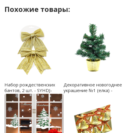
запоминающуюся фотозону.
Похожие товары:
Набор рождественских
Декоративное новогоднее
бантов, 2 шт. - SYHDJ-
украшение №1 (елка) -
322004A
SYHHC-032060