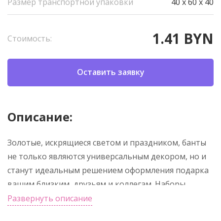
Размер транспортной упаковки
40 x 60 x 40
1.41 BYN
Стоимость:
Оставить заявку
Описание:
Золотые, искрящиеся светом и праздником, банты
не только являются универсальным декором, но и
станут идеальным решением оформления подарка
вашим близким, друзьям и коллегам. Наборы
рождественских бантов (набор 6 шт) украсят
Развернуть описание
интерьер, рождественскую ёлку и помогут создать