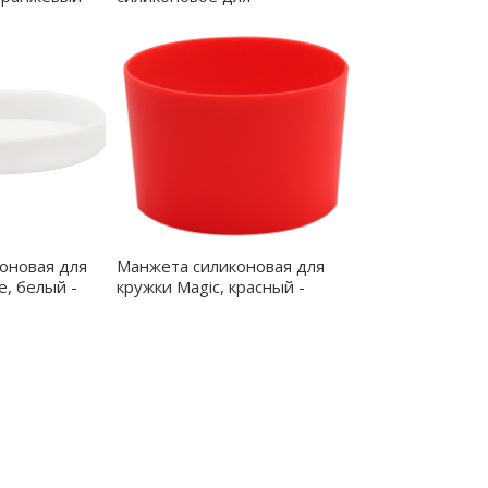
термобутылки Olivia, синий -
5050K.03
оновая для
Манжета силиконовая для
, белый -
кружки Magic, красный -
6134M.05