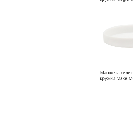
6134M.07
Манжета силик
кружки Make Me
6140M.01