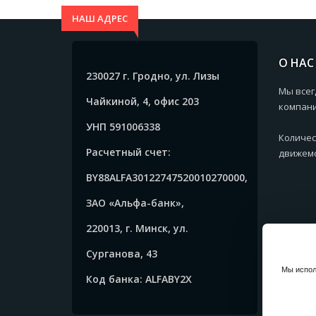
НАШ АДРЕС
О НАС
230027 г. Гродно, ул. Лизы
Мы всег
Чайкиной, 4, офис 203
компани
УНП 591006338
Количес
Расчетный счет:
движемс
BY88ALFA30122747520010270000,
ЗАО «Альфа-банк»,
220013, г. Минск, ул.
Сурганова, 43
Мы испол
Код банка: ALFABY2X