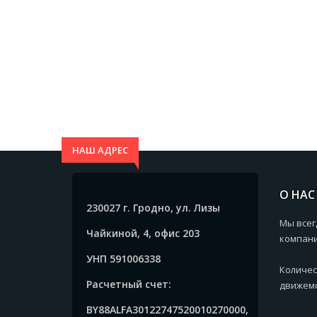
НАШ АДРЕС
О НАС
230027 г. Гродно, ул. Лизы
Мы всег
Чайкиной, 4, офис 203
компани
УНП 591006338
Количес
Расчетный счет:
движемс
BY88ALFA30122747520010270000,