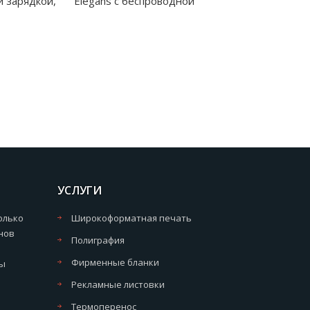
й зарядкой,
Elegans c беспроводной
1
зарядкой, синий - 7023.03
УСЛУГИ
олько
Широкоформатная печать
нов
Полиграфия
Фирменные бланки
мы
Рекламные листовки
Термоперенос