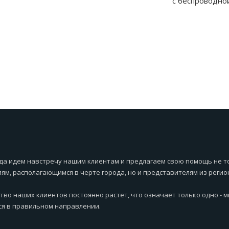
c беспроводно
белый - 7017.0
да идем навстречу нашим клиентам и предлагаем свою помощь не т
ям, располагающимся в черте города, но и представителям из регио
тво наших клиентов постоянно растет, что означает только одно - 
я в правильном направлении.