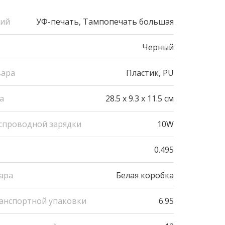
ний
УФ-печать, Тампопечать большая
Черный
вара
Пластик, PU
а
28.5 x 9.3 x 11.5 см
спроводной зарядки
10W
0.495
ара
Белая коробка
ранспортной упаковки
6.95