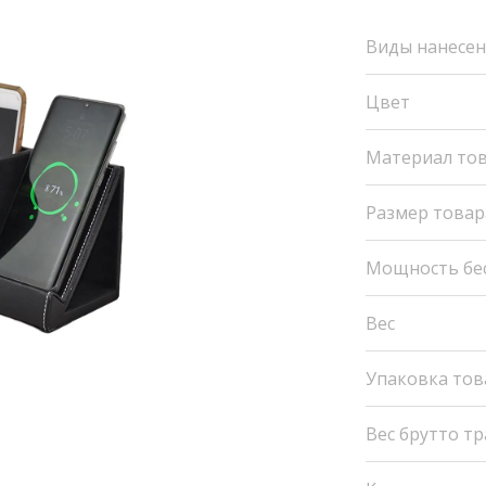
Виды нанесе
Цвет
Материал то
Размер товар
Мощность бе
Вес
Упаковка тов
Вес брутто т