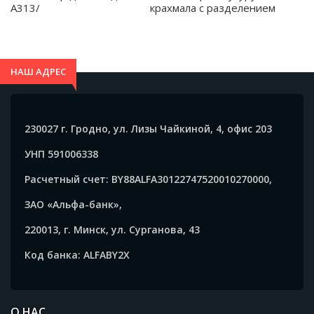
A313/
крахмала с разделением
на три зоны с крышкой 9
дюймов - A306
НАШ АДРЕС
230027 г. Гродно, ул. Лизы Чайкиной, 4, офис 203
УНП 591006338
Расчетный счет: BY88ALFA30122747520010270000,
ЗАО «Альфа-банк»,
220013, г. Минск, ул. Сурганова, 43
Код банка: ALFABY2X
О НАС