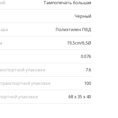
ний
Тампопечать большая
Черный
вара
Полиэтилен ПВД
а
19,5cm/6,5Ø
0.076
ранспортной упаковки
7.6
 транспортной упаковке
100
портной упаковки
68 x 35 x 40