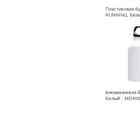
Пластиковая б
RUNNING, Белы
MD4046S101
Алюминиевая б
Белый - MD40