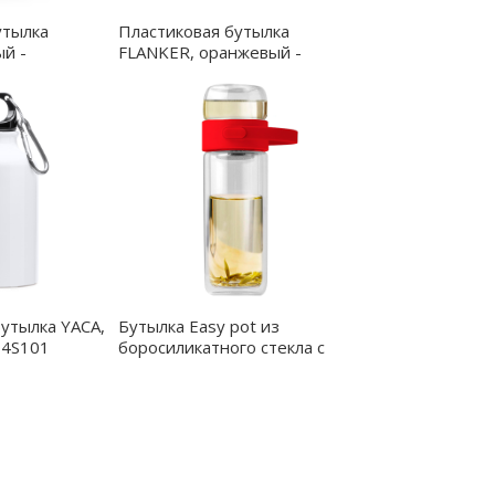
утылка
Пластиковая бутылка
й -
FLANKER, оранжевый -
BI1725S131
утылка YACA,
Бутылка Easy pot из
04S101
боросиликатного стекла с
инфьюзером, красная -
14024.05