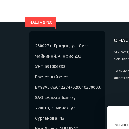
НАШ АДРЕС
О НАС
230027 г. Гродно, ул. Лизы
Мы всег
Чайкиной, 4, офис 203
компани
УНП 591006338
Количес
Расчетный счет:
движемс
BY88ALFA30122747520010270000,
ЗАО «Альфа-банк»,
220013, г. Минск, ул.
Сурганова, 43
Мы испол
Код банка: ALFABY2X