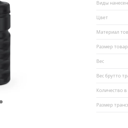
Виды нанесе
Цвет
Материал то
Размер товар
Вес
Вес брутто т
Количество в
Размер транс