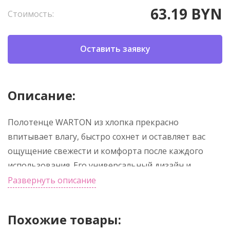
63.19 BYN
Стоимость:
Оставить заявку
Описание:
Полотенце WARTON из хлопка прекрасно
впитывает влагу, быстро сохнет и оставляет вас
ощущение свежести и комфорта после каждого
использования. Его универсальный дизайн и
доступность в различных размерах и цветах
Развернуть описание
делают его идеальным выбором для любого
интерьера ванной комнаты. Наслаждайтесь
Похожие товары:
приятными моментами заботы о себе с полотенцем