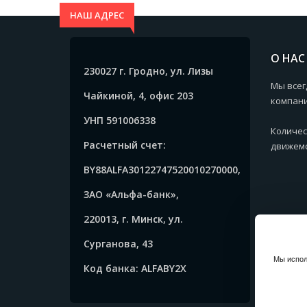
НАШ АДРЕС
О НАС
230027 г. Гродно, ул. Лизы
Мы всег
Чайкиной, 4, офис 203
компани
УНП 591006338
Количес
Расчетный счет:
движемс
BY88ALFA30122747520010270000,
ЗАО «Альфа-банк»,
220013, г. Минск, ул.
Сурганова, 43
Мы испол
Код банка: ALFABY2X