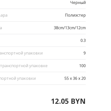
Черный
вара
Полиэстер
а
38cm/13cm/12cm
0.3
ранспортной упаковки
9
 транспортной упаковке
100
портной упаковки
55 x 36 x 20
12.05 BYN