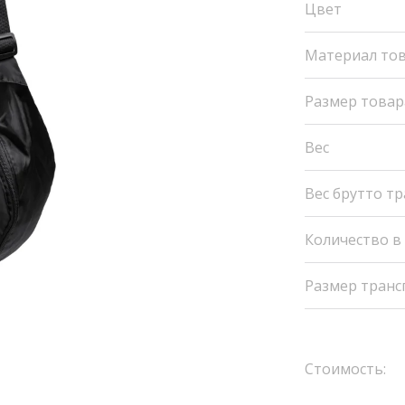
Цвет
Материал то
Размер товар
Вес
Вес брутто т
Количество в
Размер транс
Стоимость: