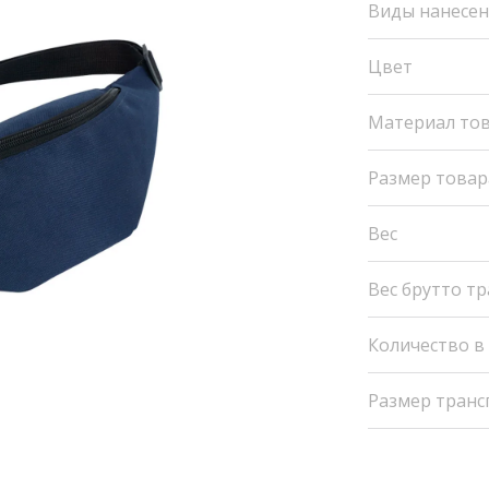
Виды нанесе
Цвет
Материал то
Размер товар
Вес
Вес брутто т
Количество в
Размер транс