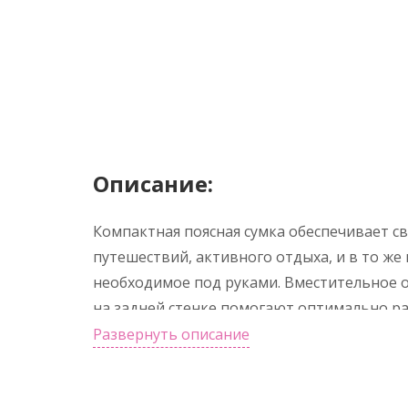
Описание:
Компактная поясная сумка обеспечивает с
путешествий, активного отдыха, и в то же
необходимое под руками. Вместительное 
на задней стенке помогают оптимально ра
влагозащитный материал надежно его защ
Развернуть описание
из прочной стропы позволяет носить сумку 
защелка-фастекс помогает ее быстро надев