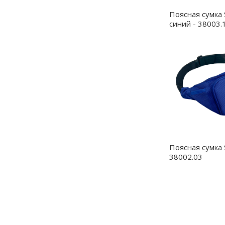
ак на одежде, так и под ней
Поясная сумка 
держимого. Возможно добавление
синий - 38003.
вариантах цвета и нанесение на них УФ
ремувки (арт. 4094) в восьми
опечати
Поясная сумка 
38002.03