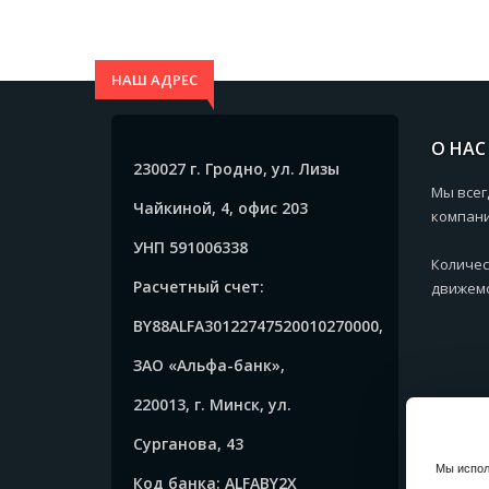
НАШ АДРЕС
О НАС
230027 г. Гродно, ул. Лизы
Мы всег
Чайкиной, 4, офис 203
компани
УНП 591006338
Количес
Расчетный счет:
движемс
BY88ALFA30122747520010270000,
ЗАО «Альфа-банк»,
220013, г. Минск, ул.
Сурганова, 43
Мы испол
Код банка: ALFABY2X