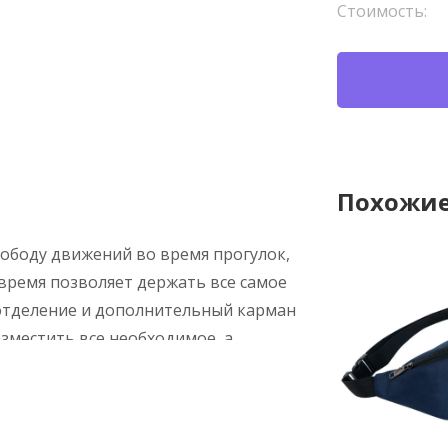
Стоимость:
Похожие
вободу движений во время прогулок,
 время позволяет держать все самое
отделение и дополнительный карман
зместить все необходимое, а
итит. Регулируемый по длине ремень
как на бедрах, так и кросс-боди, а
ать и снимать. Благодаря