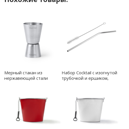
Мерный стакан из
Набор Cocktail с изогнутой
нержавеющей стали
трубочкой и ершиком,
CARDU, Серебро -
серебристый - 57000.09
CK3995S1251