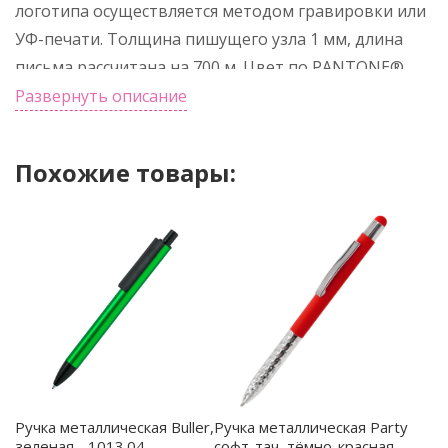
логотипа осуществляется методом гравировки или
УФ-печати. Толщина пишущего узла 1 мм, длина
письма рассчитана на 700 м. Цвет по PANTONE®
(максимально приближен): 186 C (корпус).
Развернуть описание
Похожие товары:
Ручка металлическая Buller,
Ручка металлическая Party
зеленая - 1013.04
софт-тач, тёмно-красная -